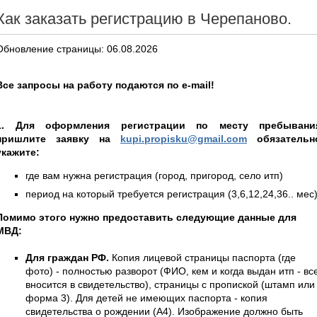
Как заказать регистрацию в Черепаново.
Обновление страницы: 06.08.2026
Все запросы на работу подаются по e-mail!
1. Для оформления регистрации по месту пребывани
пришлите заявку на
kupi.propisku@gmail.com
обязательн
укажите:
где вам нужна регистрация (город, пригород, село итп)
период на который требуется регистрация (3,6,12,24,36.. мес
Помимо этого нужно предоставить следующие данные для
МВД:
Для граждан РФ.
Копия лицевой страницы паспорта (где
фото) - полностью разворот (ФИО, кем и когда выдан итп - вс
вносится в свидетельство), страницы с пропиской (штамп или
форма 3). Для детей не имеющих паспорта - копия
свидетельства о рождении (А4). Изображение должно быть