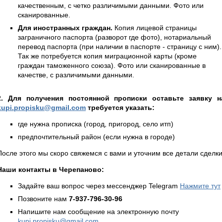
качественным, с четко различимыми данными. Фото или
сканированные.
Для иностранных граждан.
Копия лицевой страницы
заграничного паспорта (разворот где фото), нотариальный
перевод паспорта (при наличии в паспорте - страницу с ним).
Так же потребуется копия миграционной карты (кроме
граждан таможенного союза). Фото или сканированные в
качестве, с различимыми данными.
2. Для получения постоянной прописки оставьте заявку н
kupi.propisku@gmail.com
требуется указать:
где нужна прописка (город, пригород, село итп)
предпочтительный район (если нужна в городе)
После этого мы скоро свяжемся с вами и уточним все детали сделки
Наши контакты в Черепаново:
Задайте ваш вопрос через мессенджер Telegram
Нажмите тут
Позвоните нам
7-937-796-30-96
Напишите нам сообщение на электронную почту
kupi.propisku@gmail.com